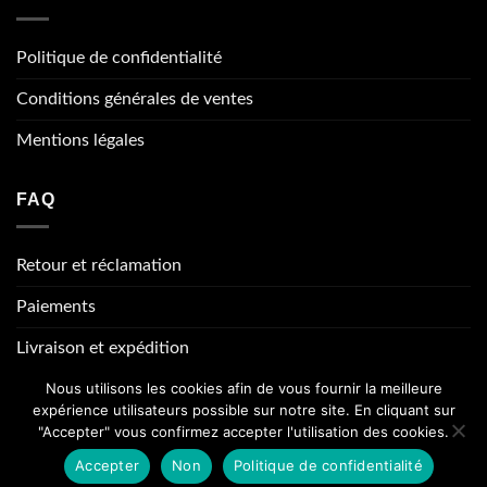
Politique de confidentialité
Conditions générales de ventes
Mentions légales
FAQ
Retour et réclamation
Paiements
Livraison et expédition
Nous utilisons les cookies afin de vous fournir la meilleure
expérience utilisateurs possible sur notre site. En cliquant sur
"Accepter" vous confirmez accepter l'utilisation des cookies.
Visa
PayPal
Stripe
MasterCard
Cash
On
Accepter
Non
Politique de confidentialité
Copyright 2026 © www.bijou-homme.com
Delivery