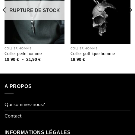
RUPTURE DE STOCK
COLLIER HOMME
COLLIER HOMME
Collier perle homme
Collier gothique homme
Plage
19,90
€
21,90
€
18,90
€
–
de
prix :
19,90 €
à
21,90 €
A PROPOS
Qui sommes-nous?
Contact
INFORMATIONS LÉGALES