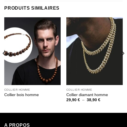
PRODUITS SIMILAIRES
COLLIER HOMME
COLLIER HOMME
Collier bois homme
Collier diamant homme
Plage
29,90
€
–
38,90
€
de
prix :
29,90 €
à
38,90 €
A PROPOS