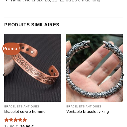
PRODUITS SIMILAIRES
Promo !
BRACELETS ANTIQUES
BRACELETS ANTIQUES
Bracelet cuivre homme
Veritable bracelet viking
Note
5
sur
Le
Le
34,90
€
29,90
€