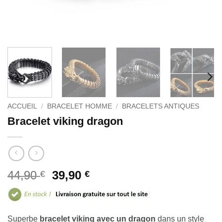
ACCUEIL
/
BRACELET HOMME
/
BRACELETS ANTIQUES
Bracelet viking dragon
Le
Le
44,90
39,90
€
€
prix
prix
initial
actuel
était :
est :
Superbe
bracelet viking avec un dragon
dans un style