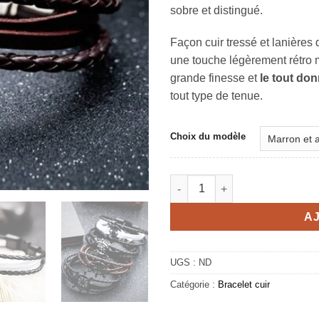
sobre et distingué.
Façon cuir tressé et lanières 
une touche légèrement rétro m
grande finesse et
le tout do
tout type de tenue.
Choix du modèle
quantité de Bracelet homme c
A
UGS :
ND
Catégorie :
Bracelet cuir