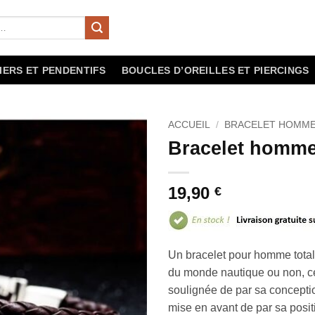
IERS ET PENDENTIFS
BOUCLES D’OREILLES ET PIERCINGS
ACCUEIL
/
BRACELET HOMM
Bracelet homme
19,90
€
Un bracelet pour homme totale
du monde nautique ou non, ce 
soulignée de par sa conceptio
mise en avant de par sa posit