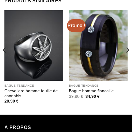
PRODUITS SIMILAIRES
Promo !
BAGUE TENDANCE
BAGUE TENDANCE
Chevaliere homme feuille de
Bague homme fiancaille
cannabis
Le
Le
39,90
€
34,90
€
prix
prix
20,90
€
initial
actuel
était :
est :
39,90 €.
34,90 €.
A PROPOS