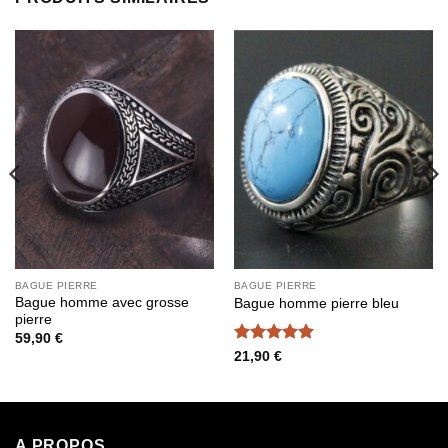
BAGUE PIERRE
BAGUE PIERRE
Bague homme avec grosse
Bague homme pierre bleu
pierre
59,90
€
Note
5
sur
21,90
€
5
A PROPOS